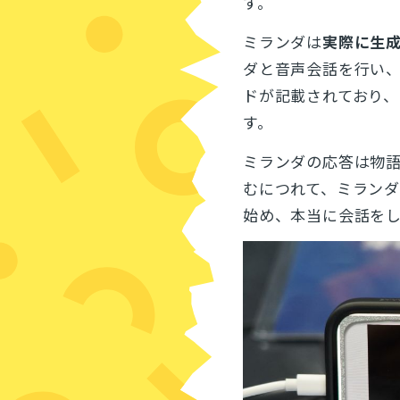
す。
ミランダは
実際に生成
ダと音声会話を行い、
ドが記載されており
す。
ミランダの応答は物
むにつれて、ミラン
始め、本当に会話を