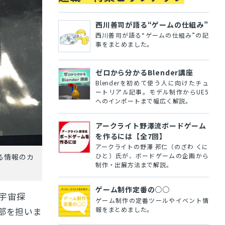
西川善司が語る“ゲームの仕組み”
西川善司が語る“ゲームの仕組み”の記
事をまとめました。
ゼロから分かるBlender講座
Blenderを初めて使う人に向けたチュ
ートリアル記事。モデル制作からUE5
へのインポートまで幅広く解説。
アークライト野澤流ボードゲーム
を作るには【全7回】
アークライトの野澤 邦仁（のざわ くに
ひと）氏が、ボードゲームの企画から
る情報のカ
制作・出展方法まで解説。
ゲーム制作定番の○○
宇宙探
ゲーム制作の定番ツールやイベント情
部を担いま
報をまとめました。