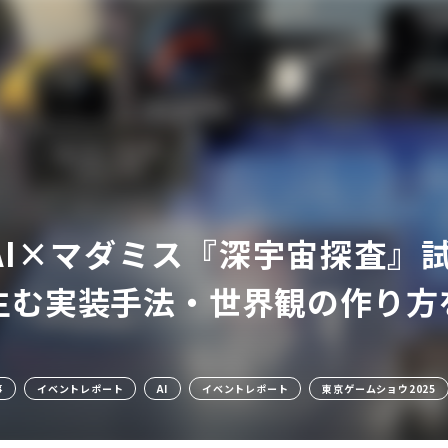
ア
AI×マダミス『深宇宙探査』
む実装手法・世界観の作り方を訊
事
イベントレポート
AI
イベントレポート
東京ゲームショウ2025