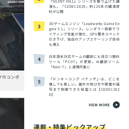
『SILENT HILL』シリーズを取り上げた講
演も。「CEDEC2026」約120本の講演資
料が公開
3Dゲームエンジン「Leadwerks Game En
3
gine 5.1」リリース。レンダラー刷新でラ
イティング性能が強化、GPU要求スペック
引き下げ、独自のアップスケーリング技術
も導入
日本語未対応ゲームの翻訳にも役立つ無料
4
ツール「PCOT」が更新。AI翻訳ツール
「Nani !?」と連携可能に
グのコンポ
『ドンキーコング バナンザ』は、どこを
5
壊しても美しい。破片の飛び方や断面の描
写まで制御できた秘密とは【CEDEC202
6】
VIEW MORE
連載・特集ピックアップ