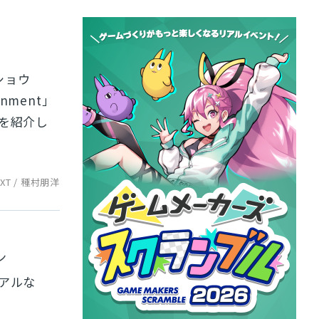
ショウ
nment」
を紹介し
EXT / 種村朋洋
ン
リアルな