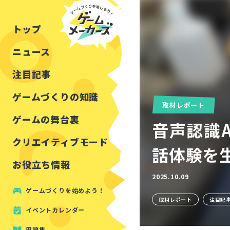
チュートリアル
インタビュー
フォートナイト
公開資料まとめ
トップ
ルールをつくる
講演レポート
マインクラフト
イベントレポート
ニュース
しくみをつくる
注目・定番の〇〇
見た目を良くする
アセットレビュー
注目記事
ツール紹介
ゲームづくりの知識
取材レポート
周辺機器・ハードウェ
ゲームの舞台裏
音声認識
クリエイティブモード
話体験を生
お役立ち情報
2025.10.09
ゲームづくりを始めよう！
取材レポート
注目記
イベントカレンダー
用語集