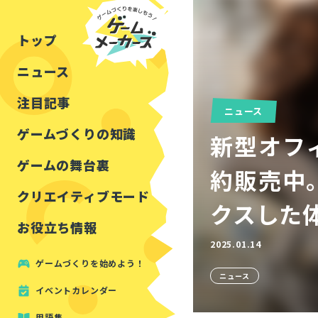
チュートリアル
インタビュー
フォートナイト
公開資料まとめ
トップ
ルールをつくる
講演レポート
マインクラフト
イベントレポート
ニュース
しくみをつくる
注目・定番の〇〇
見た目を良くする
アセットレビュー
注目記事
ニュース
ツール紹介
ゲームづくりの知識
新型オフィス
周辺機器・ハードウェ
ゲームの舞台裏
約販売中
クリエイティブモード
クスした
お役立ち情報
2025.01.14
ゲームづくりを始めよう！
ニュース
イベントカレンダー
用語集