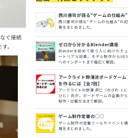
西川善司が語る“ゲームの仕組み”
西川善司が語る“ゲームの仕組み”の記
事をまとめました。
つなぐ接続
ゼロから分かるBlender講座
ます。
Blenderを初めて使う人に向けたチュ
ートリアル記事。モデル制作からUE5
へのインポートまで幅広く解説。
アークライト野澤流ボードゲーム
を作るには【全7回】
アークライトの野澤 邦仁（のざわ くに
ひと）氏が、ボードゲームの企画から
制作・出展方法まで解説。
ゲーム制作定番の○○
ゲーム制作の定番ツールやイベント情
報をまとめました。