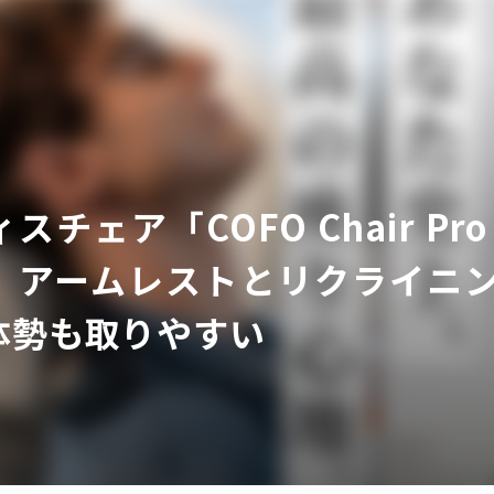
チェア「COFO Chair Pr
ア
。アームレストとリクライニ
体勢も取りやすい