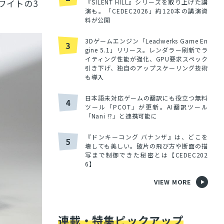
ワイトの3
『SILENT HILL』シリーズを取り上げた講
演も。「CEDEC2026」約120本の講演資
料が公開
3Dゲームエンジン「Leadwerks Game En
3
gine 5.1」リリース。レンダラー刷新でラ
イティング性能が強化、GPU要求スペック
引き下げ、独自のアップスケーリング技術
も導入
日本語未対応ゲームの翻訳にも役立つ無料
4
ツール「PCOT」が更新。AI翻訳ツール
「Nani !?」と連携可能に
『ドンキーコング バナンザ』は、どこを
5
壊しても美しい。破片の飛び方や断面の描
写まで制御できた秘密とは【CEDEC202
6】
VIEW MORE
連載・特集ピックアップ