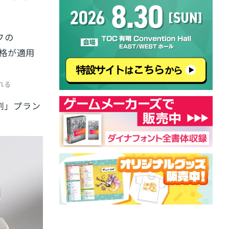
フの
価格が適用
れる
割」プラン