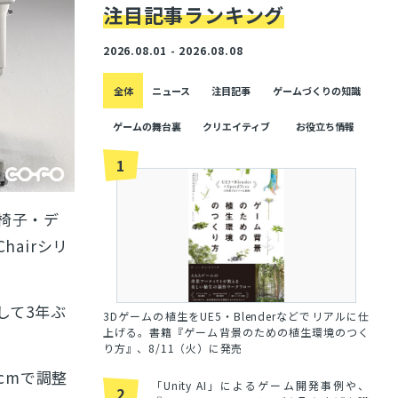
注目記事ランキング
2026.08.01 - 2026.08.08
全体
ニュース
注目記事
ゲームづくりの知識
ゲームの舞台裏
クリエイティブ
お役立ち情報
1
椅子・デ
airシリ
して3年ぶ
3Dゲームの植生をUE5・Blenderなどでリアルに仕
上げる。書籍『ゲーム背景のための植生環境のつく
り方』、8/11（火）に発売
0cmで調整
「Unity AI」によるゲーム開発事例や、
2