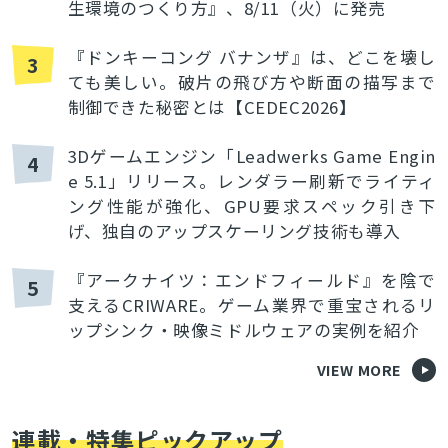
生環境のつくり方』、8/11（火）に発売
『ドンキーコング バナンザ』は、どこを壊し
3
ても美しい。破片の飛び方や断面の描写まで
制御できた秘密とは【CEDEC2026】
3Dゲームエンジン「Leadwerks Game Engin
4
e 5.1」リリース。レンダラー刷新でライティ
ング性能が強化、GPU要求スペック引き下
げ、独自のアップスケーリング技術も導入
『アークナイツ：エンドフィールド』を陰で
5
支えるCRIWARE。ゲーム業界で重宝されるリ
ップシンク・映像ミドルウェアの実例を紹介
VIEW MORE
連載・特集ピックアップ