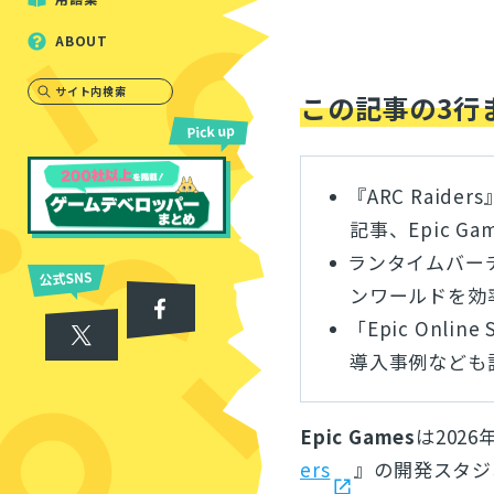
ABOUT
サイト内検索
この記事の3行
『ARC Rai
記事、Epic Ga
ランタイムバーチャ
ンワールドを効
「Epic Onli
導入事例なども
Epic Games
は202
ers
』の開発スタジオ「