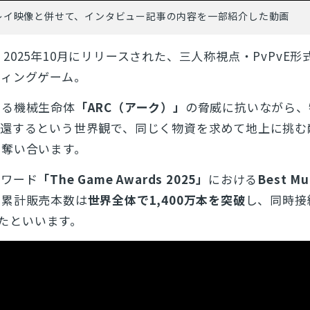
』のプレイ映像と併せて、インタビュー記事の内容を一部紹介した動画
、2025年10月にリリースされた、三人称視点・PvPvE
ティングゲーム。
する機械生命体
「ARC（アーク）」
の脅威に抗いながら、
帰還するという世界観で、同じく物資を求めて地上に挑む
を奪い合います。
アワード
「The Game Awards 2025」
における
Best Mu
。累計販売本数は
世界全体で1,400万本を突破
し、同時接
録したといいます。