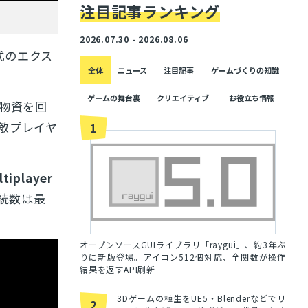
注目記事ランキング
2026.07.30 - 2026.08.06
形式のエクス
全体
ニュース
注目記事
ゲームづくりの知識
ゲームの舞台裏
クリエイティブ
お役立ち情報
物資を回
敵プレイヤ
1
ltiplayer
続数は最
オープンソースGUIライブラリ「raygui」、約3年ぶ
りに新版登場。アイコン512個対応、全関数が操作
結果を返すAPI刷新
3Dゲームの植生をUE5・Blenderなどでリ
2