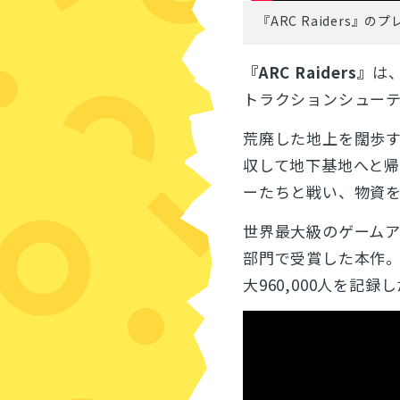
『ARC Raiders
『ARC Raiders』
は
トラクションシュー
荒廃した地上を闊歩
収して地下基地へと
ーたちと戦い、物資
世界最大級のゲーム
部門で受賞した本作
大960,000人を記