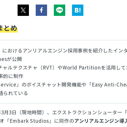
まとめ
ders』におけるアンリアルエンジン採用事例を紹介したイン
mesが公開
ルテクスチャ（RVT）やWorld Partitionを活用し
率的に制作
ne Service」のボイスチャット開発機能や「Easy Anti-Ch
語られている
6年3月3日（現地時間）、エクストラクションシューター
Embark Studios」に同作の
アンリアルエンジン導