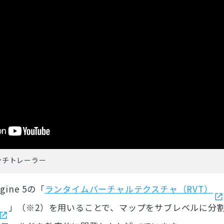
ローンチトレーラー
gine 5の
「
ランタイムバーチャルテクスチャ（RVT）
」（※2）を用いることで、マップをサブレベルに分