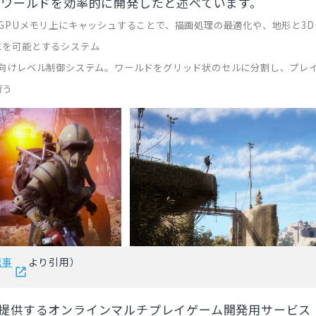
ンワールドを効率的に開発したと述べています。
とじる
GPUメモリ上にキャッシュすることで、描画処理の最適化や、地形と3
検索
とを可能とするシステム
作向けレベル制御システム。ワールドをグリッド状のセルに分割し、プレ
行う
記事
より引用）
esが提供するオンラインマルチプレイゲーム開発用サービス