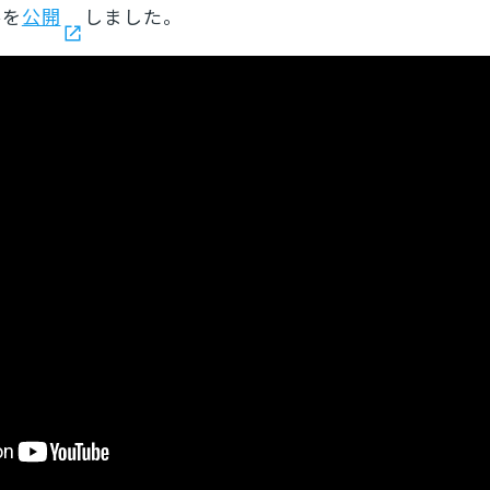
事
を
公開
しました。