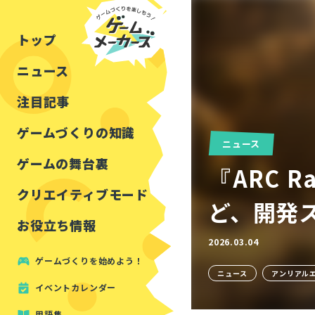
チュートリアル
インタビュー
フォートナイト
公開資料まとめ
トップ
ルールをつくる
講演レポート
マインクラフト
イベントレポート
ニュース
しくみをつくる
注目・定番の〇〇
見た目を良くする
アセットレビュー
注目記事
ツール紹介
ゲームづくりの知識
ニュース
周辺機器・ハードウェ
ゲームの舞台裏
『ARC 
クリエイティブモード
ど、開発ス
お役立ち情報
2026.03.04
ゲームづくりを始めよう！
ニュース
アンリアル
イベントカレンダー
用語集