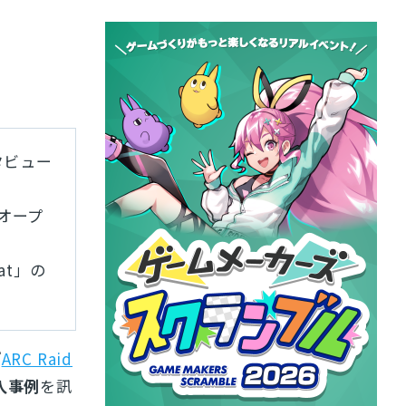
タビュー
てオープ
eat」の
『
ARC Raid
入事例
を訊