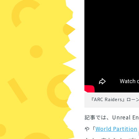
『ARC Raiders』
記事では、Unreal En
や「
World Partition