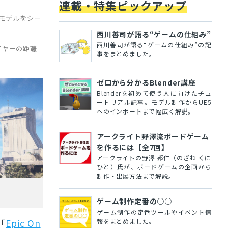
連載・特集ピックアップ
Dモデルをシー
西川善司が語る“ゲームの仕組み”
西川善司が語る“ゲームの仕組み”の記
イヤーの距離
事をまとめました。
ゼロから分かるBlender講座
Blenderを初めて使う人に向けたチュ
ートリアル記事。モデル制作からUE5
へのインポートまで幅広く解説。
アークライト野澤流ボードゲーム
を作るには【全7回】
アークライトの野澤 邦仁（のざわ くに
ひと）氏が、ボードゲームの企画から
制作・出展方法まで解説。
ゲーム制作定番の○○
ゲーム制作の定番ツールやイベント情
報をまとめました。
「
Epic On