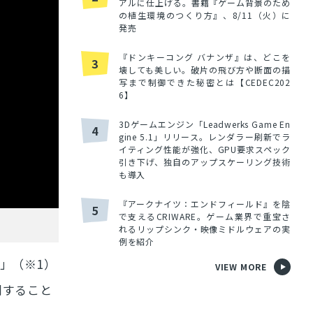
アルに仕上げる。書籍『ゲーム背景のため
の植生環境のつくり方』、8/11（火）に
発売
『ドンキーコング バナンザ』は、どこを
3
壊しても美しい。破片の飛び方や断面の描
写まで制御できた秘密とは【CEDEC202
6】
3Dゲームエンジン「Leadwerks Game En
4
gine 5.1」リリース。レンダラー刷新でラ
イティング性能が強化、GPU要求スペック
引き下げ、独自のアップスケーリング技術
も導入
『アークナイツ：エンドフィールド』を陰
5
で支えるCRIWARE。ゲーム業界で重宝さ
れるリップシンク・映像ミドルウェアの実
例を紹介
」（※1）
VIEW MORE
割すること