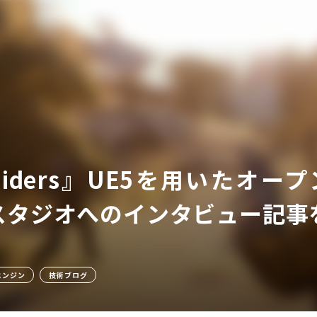
ア
Raiders』UE5を用いた
タジオへのインタビュー記事をEp
エンジン
技術ブログ