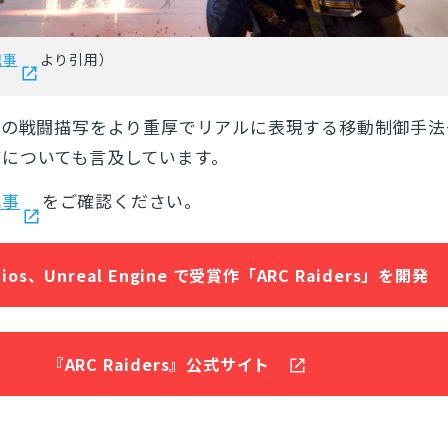
記事
より引用）
との戦闘描写をより重厚でリアルに表現する移動制御手法
についても言及しています。
記事
をご確認ください。
dios、Unreal Engine で受賞作「ARC Raiders」を開発
『ARC Raiders』公式サイト