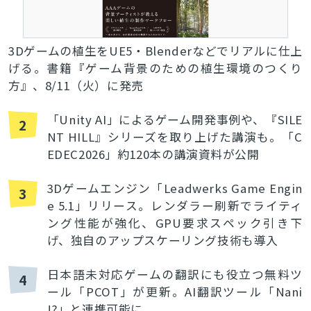
3Dゲームの植生をUE5・Blenderなどでリアルに仕上
げる。書籍『ゲーム背景のための植生環境のつくり
方』、8/11（火）に発売
「Unity AI」によるゲーム開発事例や、『SILE
2
NT HILL』シリーズを取り上げた講演も。「C
EDEC2026」約120本の講演資料が公開
3Dゲームエンジン「Leadwerks Game Engin
3
e 5.1」リリース。レンダラー刷新でライティ
ング性能が強化、GPU要求スペック引き下
げ、独自のアップスケーリング技術も導入
日本語未対応ゲームの翻訳にも役立つ無料ツ
4
ール「PCOT」が更新。AI翻訳ツール「Nani
!?」と連携可能に