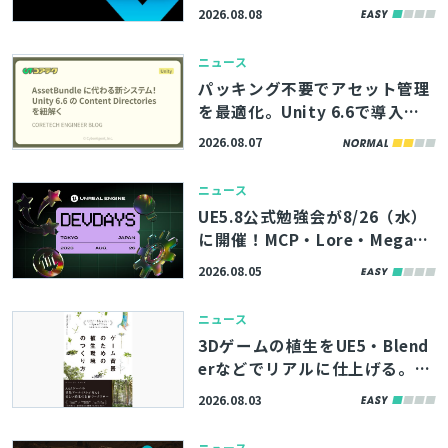
6/8/8】
2026.08.08
ニュース
パッキング不要でアセット管理
を最適化。Unity 6.6で導入さ
れる「Content Directories」
2026.08.07
とじる
の解説記事、サイバーエージェ
ント「コアテク」が公開
ニュース
UE5.8公式勉強会が8/26（水）
検索
に開催！MCP・Lore・MegaLi
ghtsなど、最新機能やツールの
2026.08.05
活用術を学べる「Unreal Engin
e Tokyo Dev Days 26’」、先
ニュース
着100名まで参加者募集中
3Dゲームの植生をUE5・Blend
erなどでリアルに仕上げる。書
籍『ゲーム背景のための植生環
2026.08.03
境のつくり方』、8/11（火）に
発売
ニュース