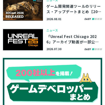
ゲーム開発関連ツールのリリー
ス・アップデートまとめ【202
6/8/1】
2026.08.01
ニュース
「Unreal Fest Chicago 202
6」アーカイブ動画が一部公
開。UE5.8の新機能やバージョ
2026.07.30
ン管理システム「Lore」の紹
介、モバイルゲームのパフォー
マンス最適化解説など