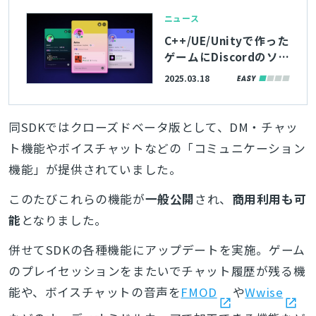
ニュース
C++/UE/Unityで作った
ゲームにDiscordのソー
シャル機能を組み込め
2025.03.18
る。公式SDK「Discord
Social SDK」が無償で
公開
同SDKではクローズドベータ版として、DM・チャッ
ト機能やボイスチャットなどの「コミュニケーション
機能」が提供されていました。
このたびこれらの機能が
一般公開
され、
商用利用も可
能
となりました。
併せてSDKの各種機能にアップデートを実施。ゲーム
のプレイセッションをまたいでチャット履歴が残る機
能や、ボイスチャットの音声を
FMOD
や
Wwise