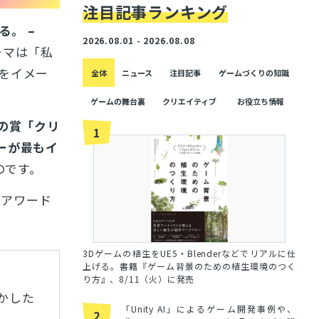
注目記事ランキング
る。 –
2026.08.01 - 2026.08.08
ーマは「私
をイメー
全体
ニュース
注目記事
ゲームづくりの知識
ゲームの舞台裏
クリエイティブ
お役立ち情報
の賞「クリ
1
ーが最もイ
のです。
るアワード
3Dゲームの植生をUE5・Blenderなどでリアルに仕
上げる。書籍『ゲーム背景のための植生環境のつく
り方』、8/11（火）に発売
かした
「Unity AI」によるゲーム開発事例や、
2