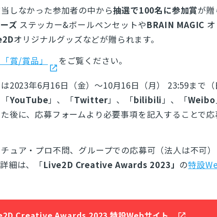
該当しなかった参加者の中から
抽選で100名に参加賞
が贈
カーズ
ステッカー&ボールペンセットや
BRAIN MAGIC
オ
e2D
オリジナルグッズなどが贈られます。
「賞/賞品」
をご覧ください。
023年6月16日（金）～10月16日（月） 23:59まで
を「
YouTube
」、「
Twitter
」、「
bilibili
」、「
Weibo
した後に、応募フォームより必要事項を記入することで応
マチュア・プロ不問、グループでの応募可（法人は不可）
の詳細は、「
Live2D Creative Awards 2023」
の
特設W
。
ve2D Creative Awards 2023 特設Webサイト