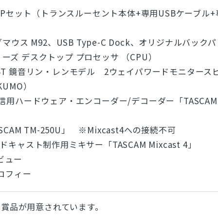
とじる
lite SPセット（トランスルーセント本体+専用USBケーブル
検索
マウス M92、USB Type-C Dock、オリジナルバック
 シリーズ デスクトップ プロセッサ （CPU）
L-S3BT 鏡音リン・レンモデル 2ウェイパワードモニタース
KUMO）
信用ハードウェア・エンコーダー/デコーダー「TASCAM 
CAM TM-250U」 ※Mixcast4への接続不可
キャスト制作用ミキサー「TASCAM Mixcast 4」
タビュー
ロフィー
な賞品が用意されています。