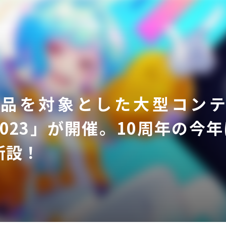
D作品を対象とした大型コンテスト「
ア
s 2023」が開催。10周年の
新設！