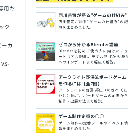
+専用キ
西川善司が語る“ゲームの仕組み”
西川善司が語る“ゲームの仕組み”の記
パック』
事をまとめました。
ゼロから分かるBlender講座
ピーカ
Blenderを初めて使う人に向けたチュ
ートリアル記事。モデル制作からUE5
へのインポートまで幅広く解説。
VS-
アークライト野澤流ボードゲーム
を作るには【全7回】
アークライトの野澤 邦仁（のざわ くに
ひと）氏が、ボードゲームの企画から
制作・出展方法まで解説。
ゲーム制作定番の○○
ゲーム制作の定番ツールやイベント情
報をまとめました。