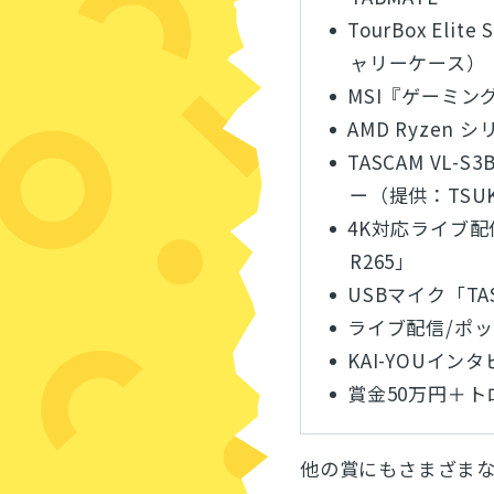
TourBox E
ャリーケース）
MSI『ゲーミング
AMD Ryzen
TASCAM V
ー（提供：TSU
4K対応ライブ配
R265」
USBマイク「TAS
ライブ配信/ポッド
KAI-YOUイン
賞金50万円＋ト
他の賞にもさまざま