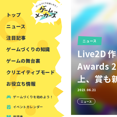
チュートリアル
インタビュー
フォートナイト
公開資料まとめ
トップ
ルールをつくる
講演レポート
マインクラフト
イベントレポート
ニュース
しくみをつくる
注目・定番の〇〇
見た目を良くする
アセットレビュー
注目記事
ニュース
ツール紹介
ゲームづくりの知識
Live2
周辺機器・ハードウェ
ゲームの舞台裏
Award
クリエイティブモード
上、賞も
お役立ち情報
2023.06.21
ゲームづくりを始めよう！
ニュース
イベントカレンダー
用語集