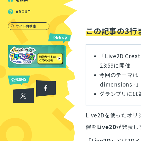
ABOUT
サイト内検索
この記事の3行
「Live2D Cre
23:59に開催
今回のテーマは「境界
dimensions -
グランプリには賞
Live2Dを使ったオ
催を
Live2D
が発表し
「
Live2D
」とは2D