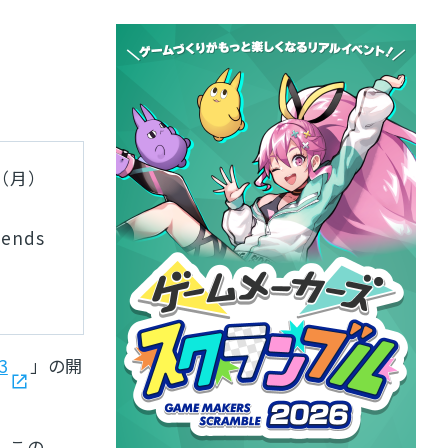
日（月）
ends
3
」の開
。この