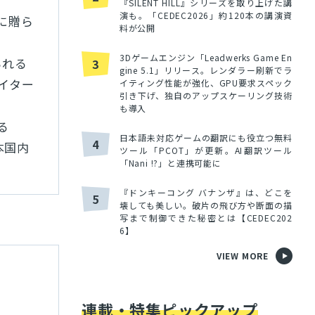
『SILENT HILL』シリーズを取り上げた講
演も。「CEDEC2026」約120本の講演資
に贈ら
料が公開
3Dゲームエンジン「Leadwerks Game En
られる
3
gine 5.1」リリース。レンダラー刷新でラ
イター
イティング性能が強化、GPU要求スペック
引き下げ、独自のアップスケーリング技術
も導入
る
日本語未対応ゲームの翻訳にも役立つ無料
4
本国内
ツール「PCOT」が更新。AI翻訳ツール
「Nani !?」と連携可能に
『ドンキーコング バナンザ』は、どこを
5
壊しても美しい。破片の飛び方や断面の描
写まで制御できた秘密とは【CEDEC202
6】
VIEW MORE
連載・特集ピックアップ