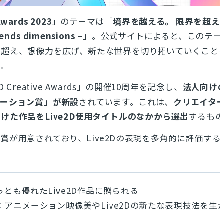
Awards 2023
」のテーマは「
境界を越える。 限界を超え
cends dimensions –
」。公式サイトによると、このテ
を超え、想像力を広げ、新たな世界を切り拓いていくこと
と。
 Creative Awards」の開催10周年を記念し、
法人向け
レーション賞」が新設
されています。これは、
クリエイタ
けた作品をLive2D使用タイトルのなかから選出
するも
賞が用意されており、Live2Dの表現を多角的に評価す
っとも優れたLive2D作品に贈られる
：アニメーション映像美やLive2Dの新たな表現技法を生