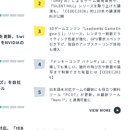
「Unity AI」によるゲーム開発事例や、
2
『SILENT HILL』シリーズを取り上げた講
演も。「CEDEC2026」約120本の講演資
料が公開
3Dゲームエンジン「Leadwerks Game En
3
gine 5.1」リリース。レンダラー刷新でラ
」を更新。Swi
イティング性能が強化、GPU要求スペック
NVIDIAの
引き下げ、独自のアップスケーリング技術
も導入
『ドンキーコング バナンザ』は、どこを
4
壊しても美しい。破片の飛び方や断面の描
写まで制御できた秘密とは【CEDEC202
6】
ッズ』を自社
ール
日本語未対応ゲームの翻訳にも役立つ無料
5
ツール「PCOT」が更新。AI翻訳ツール
「Nani !?」と連携可能に
VIEW MORE
対応。「YEB