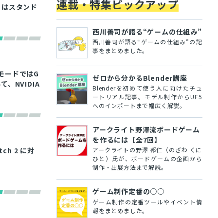
連載・特集ピックアップ
n」はスタンド
西川善司が語る“ゲームの仕組み”
西川善司が語る“ゲームの仕組み”の記
事をまとめました。
帯モードではG
ゼロから分かるBlender講座
、NVIDIA
Blenderを初めて使う人に向けたチュ
ートリアル記事。モデル制作からUE5
へのインポートまで幅広く解説。
アークライト野澤流ボードゲーム
を作るには【全7回】
h 2 に対
アークライトの野澤 邦仁（のざわ くに
ひと）氏が、ボードゲームの企画から
制作・出展方法まで解説。
ゲーム制作定番の○○
ゲーム制作の定番ツールやイベント情
報をまとめました。