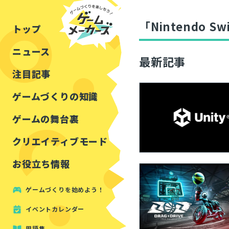
チュートリアル
インタビュー
フォートナイト
公開資料まとめ
「Nintendo 
トップ
ルールをつくる
講演レポート
マインクラフト
イベントレポート
ニュース
しくみをつくる
注目・定番の〇〇
最新記事
見た目を良くする
アセットレビュー
注目記事
ツール紹介
ゲームづくりの知識
周辺機器・ハードウェ
ゲームの舞台裏
クリエイティブモード
お役立ち情報
ゲームづくりを始めよう！
イベントカレンダー
用語集