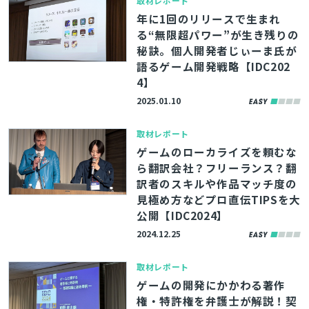
取材レポート
年に1回のリリースで生まれ
る“無限超パワー”が生き残りの
秘訣。個人開発者じぃーま氏が
語るゲーム開発戦略【IDC202
4】
2025.01.10
取材レポート
ゲームのローカライズを頼むな
ら翻訳会社？フリーランス？翻
訳者のスキルや作品マッチ度の
見極め方などプロ直伝TIPSを大
公開【IDC2024】
2024.12.25
取材レポート
ゲームの開発にかかわる著作
権・特許権を弁護士が解説！契