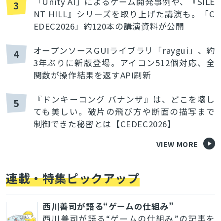
「Unity AI」によるゲーム開発事例や、『SILE
3
NT HILL』シリーズを取り上げた講演も。「C
EDEC2026」約120本の講演資料が公開
オープンソースGUIライブラリ「raygui」、約
4
3年ぶりに新版登場。アイコン512個対応、全
関数が操作結果を返すAPI刷新
『ドンキーコング バナンザ』は、どこを壊し
とじる
5
ても美しい。破片の飛び方や断面の描写まで
制御できた秘密とは【CEDEC2026】
VIEW MORE
検索
連載・特集ピックアップ
西川善司が語る“ゲームの仕組み”
西川善司が語る“ゲームの仕組み”の記事を