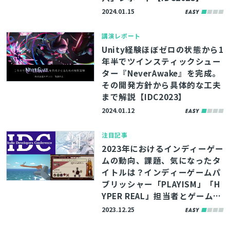
2024.01.15
講演レポート
Unity経験ほぼゼロの状態から1
年半でツインスティックシュー
ター『NeverAwake』を完成。
その開発方針から具体的な工夫
まで解説【IDC2023】
2024.01.12
注目記事
2023年におけるインディーゲー
ムの動向、課題、気になったタ
イトルは？インディーゲームパ
ブリッシャー「PLAYISM」「H
YPER REAL」担当者とゲーム開
発者による2023年振り返り
2023.12.25
（？）座談会