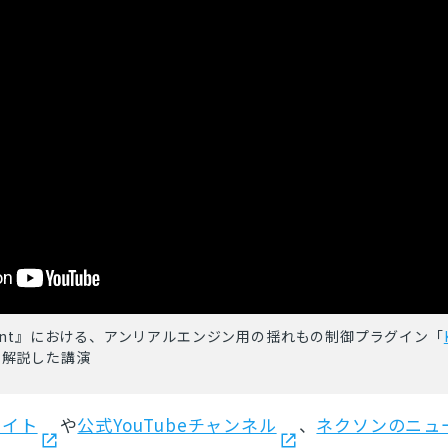
scendant』における、アンリアルエンジン用の揺れもの制御プラグイン「
を解説した講演
サイト
や
公式YouTubeチャンネル
、
ネクソンのニュ