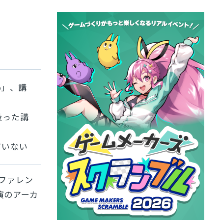
25」、講
扱った講
ていない
ンファレン
演のアーカ