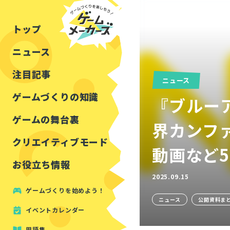
チュートリアル
インタビュー
フォートナイト
公開資料まとめ
トップ
ルールをつくる
講演レポート
マインクラフト
イベントレポート
ニュース
しくみをつくる
注目・定番の〇〇
見た目を良くする
アセットレビュー
注目記事
ニュース
ツール紹介
ゲームづくりの知識
『ブルー
周辺機器・ハードウェ
ゲームの舞台裏
界カンファレ
クリエイティブモード
動画など
お役立ち情報
2025.09.15
ゲームづくりを始めよう！
ニュース
公開資料ま
イベントカレンダー
用語集