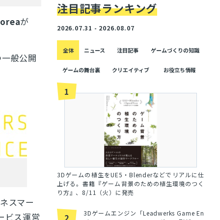
注目記事ランキング
orea
が
2026.07.31 - 2026.08.07
全体
ニュース
注目記事
ゲームづくりの知識
つ一般公開
ゲームの舞台裏
クリエイティブ
お役立ち情報
1
3Dゲームの植生をUE5・Blenderなどでリアルに仕
上げる。書籍『ゲーム背景のための植生環境のつく
り方』、8/11（火）に発売
ネスマー
3Dゲームエンジン「Leadwerks Game En
ービス運営
2