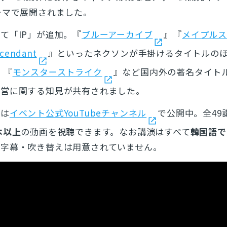
ーマで展開されました。
て「IP」が追加。『
ブルーアーカイブ
』
『
メイプル
scendant
』といったネクソンが手掛けるタイトルの
』『
モンスターストライク
』など国内外の著名タイト
運営に関する知見が共有されました。
画は
イベント公式YouTubeチャンネル
で公開中。全49
本以上
の動画を視聴できます。なお講演はすべて
韓国語で
る字幕・吹き替えは用意されていません。