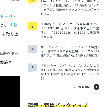
gine 5.1」リリース。レンダラー刷新でラ
イティング性能が強化、GPU要求スペック
引き下げ、独自のアップスケーリング技術
も導入
ストーリー
「Unity AI」によるゲーム開発事例や、
ほか、『
勝
3
『SILENT HILL』シリーズを取り上げた講
演も。「CEDEC2026」約120本の講演資
ルを取り上
料が公開
オープンソースGUIライブラリ「raygu
4
i」、約3年ぶりに新版登場。アイコン512
講演やキー
個対応、全関数が操作結果を返すAPI刷新
実施
さ
『ドンキーコング バナンザ』は、どこを
5
壊しても美しい。破片の飛び方や断面の描
写まで制御できた秘密とは【CEDEC202
6】
VIEW MORE
連載・特集ピックアップ