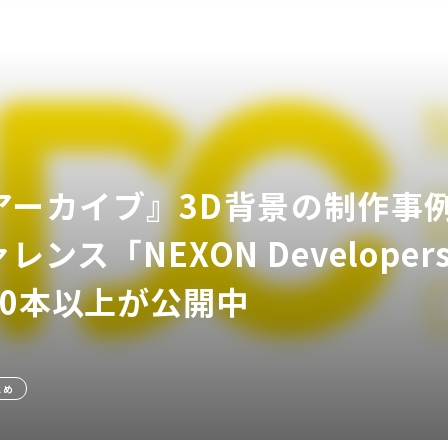
アーカイブ』3D背景の制作事
ア
ンス「NEXON Developers 
50本以上が公開中
とめ