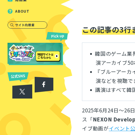
ABOUT
サイト内検索
この記事の3行
韓国のゲーム業界カン
演アーカイブ50
『ブルーアーカ
演などを視聴で
講演はすべて韓
2025年6月24日
ス「
NEXON Develop
イブ動画が
イベント公