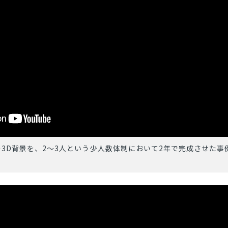
とじる
検索
3D背景を、2～3人という少人数体制において2年で完成させた事